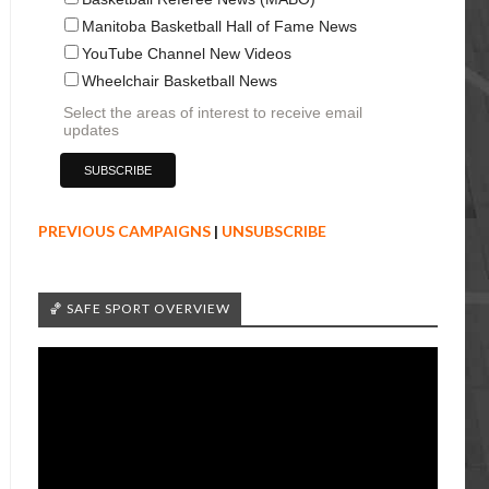
Manitoba Basketball Hall of Fame News
YouTube Channel New Videos
Wheelchair Basketball News
Select the areas of interest to receive email
updates
PREVIOUS CAMPAIGNS
|
UNSUBSCRIBE
🏀 SAFE SPORT OVERVIEW