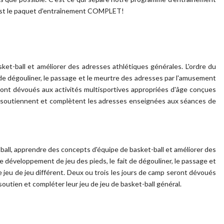
est le paquet d'entraînement COMPLET!
et-ball et améliorer des adresses athlétiques générales. L'ordre du
t de dégouliner, le passage et le meurtre des adresses par l'amusement
ront dévoués aux activités multisportives appropriées d'âge conçues
soutiennent et complètent les adresses enseignées aux séances de
all, apprendre des concepts d'équipe de basket-ball et améliorer des
le développement de jeu des pieds, le fait de dégouliner, le passage et
e jeu de jeu différent. Deux ou trois les jours de camp seront dévoués
e soutien et compléter leur jeu de jeu de basket-ball général.