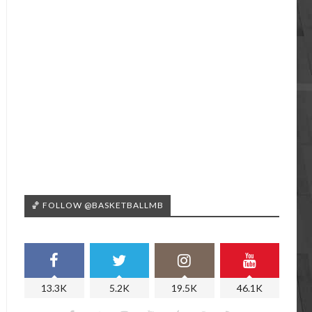
🏀 FOLLOW @BASKETBALLMB
13.3K
5.2K
19.5K
46.1K