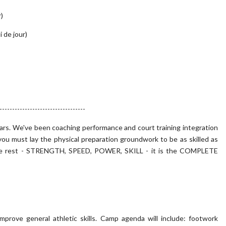
r)
i de jour)
----------------------------------
ears. We've been coaching performance and court training integration
u must lay the physical preparation groundwork to be as skilled as
m the rest - STRENGTH, SPEED, POWER, SKILL - it is the COMPLETE
mprove general athletic skills. Camp agenda will include: footwork