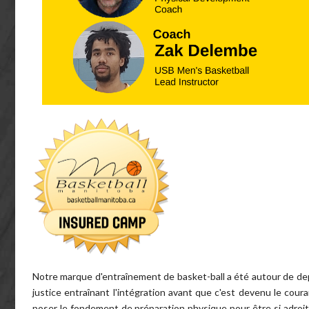
Notre marque d'entraînement de basket-ball a été autour de dep
justice entraînant l'intégration avant que c'est devenu le co
poser le fondement de préparation physique pour être si adroi