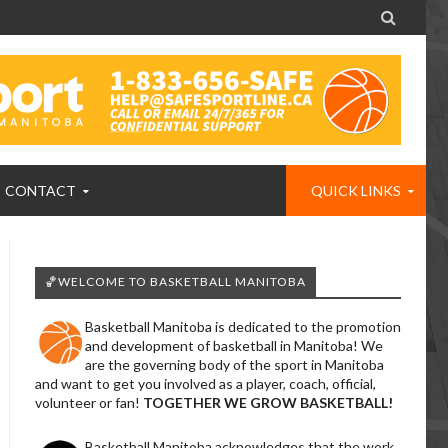

CONTACT
QUICK LINKS
🏀WELCOME TO BASKETBALL MANITOBA
Basketball Manitoba is dedicated to the promotion
and development of basketball in Manitoba! We
are the governing body of the sport in Manitoba
and want to get you involved as a player, coach, official,
volunteer or fan!
TOGETHER WE GROW BASKETBALL!
Basketball Manitoba acknowledges that the work