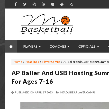
PLAYERS
COACHES
OFFICIALS
Home
Headlines
Player Camps
AP Baller and USB Hosting Summer 
AP Baller And USB Hosting Sum
For Ages 7-16
PUBLISHED ON
APRIL 17, 2023
HEADLINES,
PLAYER CAMPS,