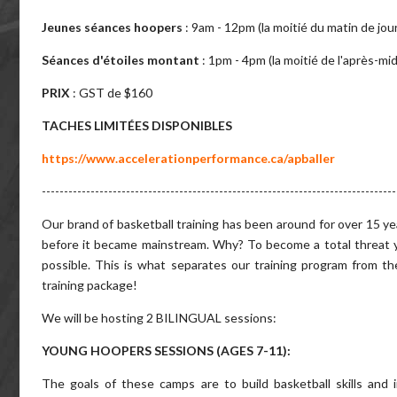
Jeunes séances hoopers
: 9am - 12pm (la moitié du matin de jou
Séances d'étoiles montant
: 1pm - 4pm (la moitié de l'après-mid
PRIX
: GST de $160
TACHES LIMITÉES DISPONIBLES
https://www.accelerationperformance.ca/apballer
--------------------------------------------------------------------------------
Our brand of basketball training has been around for over 15 y
before it became mainstream. Why? To become a total threat yo
possible. This is what separates our training program fro
training package!
We will be hosting 2 BILINGUAL sessions:
YOUNG HOOPERS SESSIONS (AGES 7-11):
The goals of these camps are to build basketball skills and i