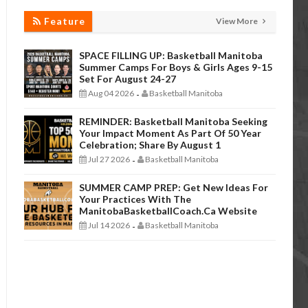
Feature
View More
SPACE FILLING UP: Basketball Manitoba
Summer Camps For Boys & Girls Ages 9-15
Set For August 24-27
Aug 04 2026
Basketball Manitoba
-
REMINDER: Basketball Manitoba Seeking
Your Impact Moment As Part Of 50 Year
Celebration; Share By August 1
Jul 27 2026
Basketball Manitoba
-
SUMMER CAMP PREP: Get New Ideas For
Your Practices With The
ManitobaBasketballCoach.ca Website
Jul 14 2026
Basketball Manitoba
-